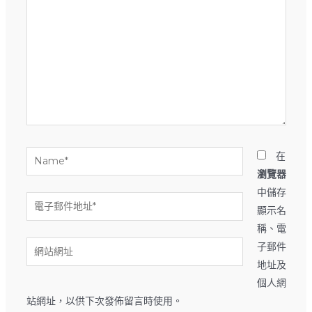
這
裡
輸
入
內
容...
Name*
在
瀏覽器
中儲存
電
顯示名
子
稱、電
郵
網
子郵件
件
站
地址及
地
網
個人網
址
址
站網址，以供下次發佈留言時使用。
*