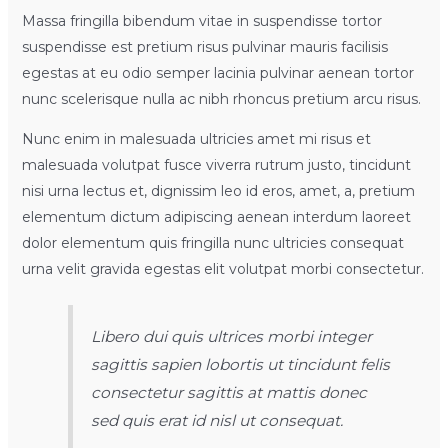
Massa fringilla bibendum vitae in suspendisse tortor
suspendisse est pretium risus pulvinar mauris facilisis
egestas at eu odio semper lacinia pulvinar aenean tortor
nunc scelerisque nulla ac nibh rhoncus pretium arcu risus.
Nunc enim in malesuada ultricies amet mi risus et
malesuada volutpat fusce viverra rutrum justo, tincidunt
nisi urna lectus et, dignissim leo id eros, amet, a, pretium
elementum dictum adipiscing aenean interdum laoreet
dolor elementum quis fringilla nunc ultricies consequat
urna velit gravida egestas elit volutpat morbi consectetur.
Libero dui quis ultrices morbi integer
sagittis sapien lobortis ut tincidunt felis
consectetur sagittis at mattis donec
sed quis erat id nisl ut consequat.