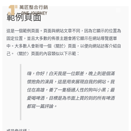
Main
跳
至
範例頁面
Menu
主
要
這是一個範例頁面。頁面與網站文章不同，因為它顯示的位置為
內
固定位置，並且大多數的佈景主題會將它顯示在網站導覽選單
容
中。大多數人會新增一個〈關於〉頁面，以便向網站訪客介紹自
己。〈關於〉頁面的內容類似以下示範：
嗨，你好！白天我是一位郵差，晚上則是個滿
懷抱負的演員，這是用來展現自我的網站。我
住在高雄，養了一隻極通人性的狗叫小黑；最
愛喝啤酒，目標是為市面上買的到的所有啤酒
都寫一篇評論。
或是像這樣：